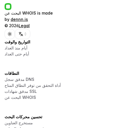
is made
البحث عن WHOIS
by
dennn.is
©
2026
Legal
Toggle theme
التواريخ والوقت
أيام منذ العداد
أيام حتى العداد
النطاقات
مدقق سجل DNS
أداة التحقق من توفر النطاق المتاح
مدقق شهادات SSL
البحث عن WHOIS
تحسين محركات البحث
مستخرج العناوين